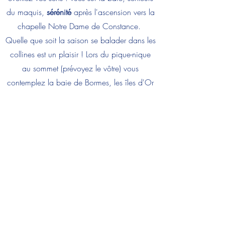
du maquis,
sérénité
après l'ascension vers la
chapelle Notre Dame de Constance.
Quelle que soit la saison se balader dans les
collines est un plaisir ! Lors du pique-nique
au sommet (prévoyez le vôtre) vous
contemplez la baie de Bormes, les îles d'Or
et les collines environnantes. La descente
paisible est ponctuée par la découverte des
essences locales.
Un moment de pur plaisir
entre nature et panoramas.
Tarifs 20 €/pers​
N'oubliez pas de réserver, les places sont
limitées