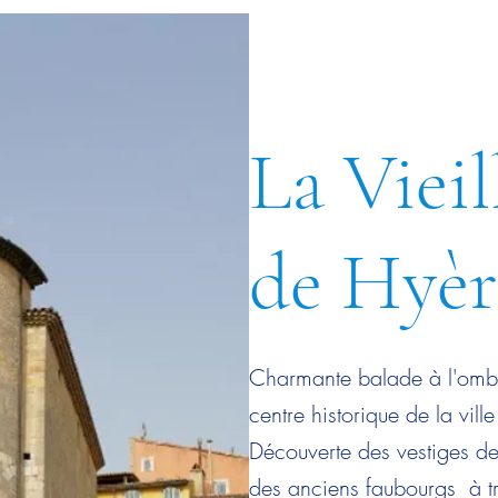
La Vieil
de Hyèr
Charmante balade à l'ombr
centre historique de la vill
Découverte des vestiges de 
des anciens faubourgs à tra