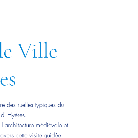
le Ville
es
e des ruelles typiques du
e d' Hyères.
l'architecture médiévale et
vers cette visite guidée