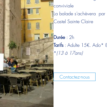
conviviale
La balade s'achèvera par 
Castel Sainte Claire
Durée
: 2h
Tarifs
: Adulte 15€. Ado* 8
*
(13 à 17ans)
Contactez-nous